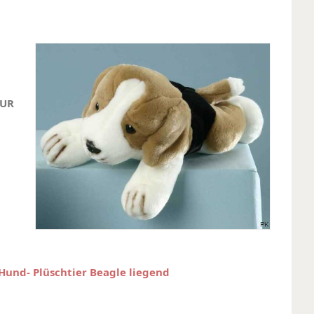
EUR
 Hund- Plüschtier Beagle liegend