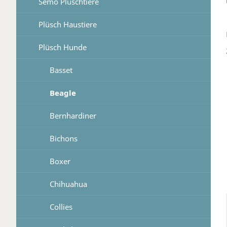
Semo Plüschtiere
Plüsch Haustiere
Plüsch Hunde
Basset
Beagle
Bernhardiner
Bichons
Boxer
Chihuahua
Collies