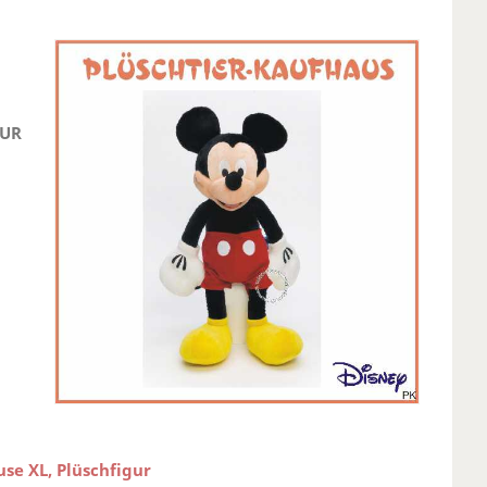
EUR
se XL, Plüschfigur